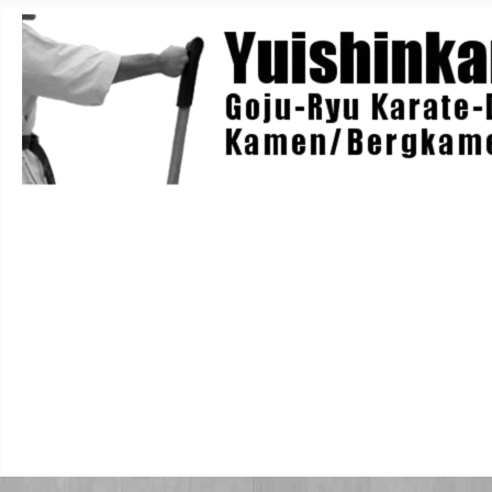
Home
Berichte
Training
Lehrgänge
Danträger
Yuishin-Originals
Mitglieder