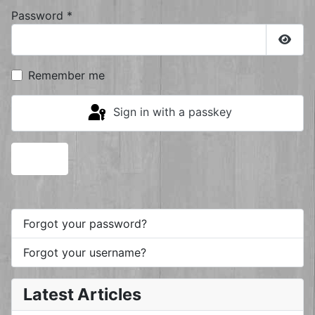
Password
*
Show
Remember me
Sign in with a passkey
Log in
Forgot your password?
Forgot your username?
Latest Articles