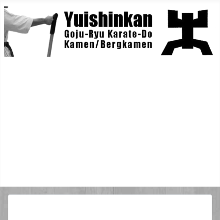
Home
Berichte
Training
Lehrgänge
Danträger
Yuishin-Originals
Mitglieder