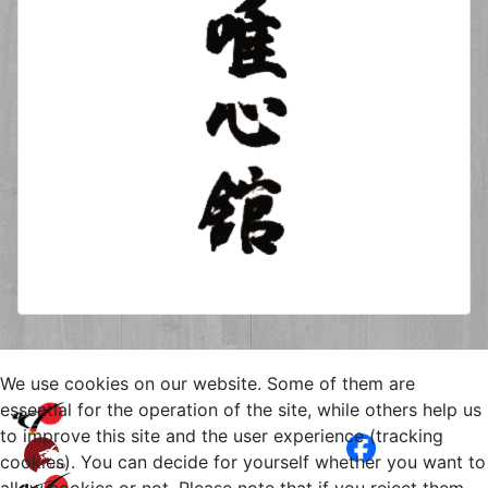
We use cookies on our website. Some of them are
Copyright © 2026 Yuishinkan
essential for the operation of the site, while others help us
Goju-Ryu Karate-Do Kamen
to improve this site and the user experience (tracking
Bergkamen. All Rights Reserved.
cookies). You can decide for yourself whether you want to
Impressum
Joomla!
is Free Software
allow cookies or not. Please note that if you reject them,