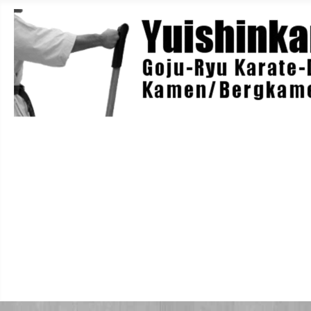
Home
Berichte
Training
Lehrgänge
Danträger
Yuishin-Originals
Mitglieder