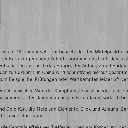
n am 26. Januar sehr gut besucht. In den Mittelpunkt eine
jeder Kata vorgegebene Schrittdiagramm, das heißt das Lauf
 Entscheidend ist auch das Happo, der Anfangs- und Endpunkt
r zurückkehrt. In China wird sehr streng hierauf geachtet.
um Beispiel bei Prüfungen oder Wettkämpfen leider oft ver
n dem chinesischen Weg der Kampfkünste auseinanderzusetz
 zusammenspielen, kann man unsere Kampfkunst wirklich beg
 Dojo Kun, die Tiere und Elemente, Blick und Atmung, Zans
te Lesen einer Kata.
t die Kenntnis effektiver Trefferregionen am Körper und der