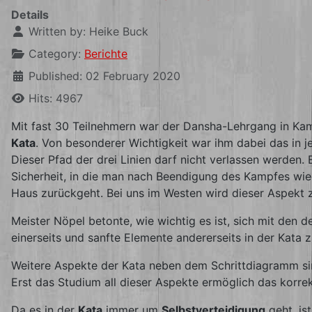
Details
Written by:
Heike Buck
Category:
Berichte
Published: 02 February 2020
Hits: 4967
Mit fast 30 Teilnehmern war der Dansha-Lehrgang in Kame
Kata
. Von besonderer Wichtigkeit war ihm dabei das in 
Dieser Pfad der drei Linien darf nicht verlassen werden.
Sicherheit, in die man nach Beendigung des Kampfes wiede
Haus zurückgeht. Bei uns im Westen wird dieser Aspekt z
Meister Nöpel betonte, wie wichtig es ist, sich mit de
einerseits und sanfte Elemente andererseits in der Kata
Weitere Aspekte der Kata neben dem Schrittdiagramm sind
Erst das Studium all dieser Aspekte ermöglich das korrek
Da es in der
Kata
immer um
Selbstverteidigung
geht, is