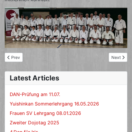
Previous article: Sommerlehrgang 11.05.2024
Next artic
Prev
Next
Latest Articles
DAN-Prüfung am 11.07.
Yuishinkan Sommerlehrgang 16.05.2026
Frauen SV Lehrgang 08.01.2026
Zweiter Dojotag 2025
4.Dan für Iris