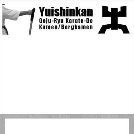
Home
Berichte
Training
Lehrgänge
Danträger
Yuishin-Originals
Mitglieder