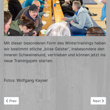
Mit dieser besonderen Form des Wintertrainings haben
wir bestimmt etliche „böse Geister“, insbesondere den
inneren Schweinehund, vertrieben und können jetzt ins
neue Trainingsjahr starten.
Fotos: Wolfgang Kayser
Previous article: Nage Waza Lehrgang 28.01.2024
Next artic
Prev
Next