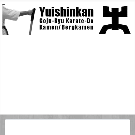
Home
Berichte
Training
Lehrgänge
Danträger
Yuishin-Originals
Mitglieder