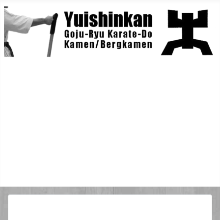
Home
Berichte
Training
Lehrgänge
Danträger
Yuishin-Originals
Mitglieder