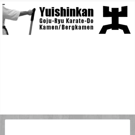
Home
Berichte
Training
Lehrgänge
Danträger
Yuishin-Originals
Mitglieder