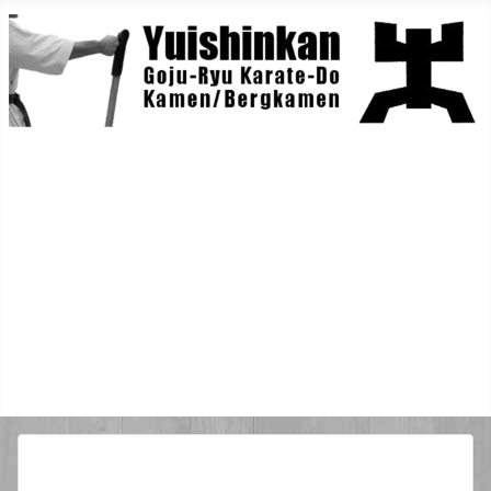
Home
Berichte
Training
Lehrgänge
Danträger
Yuishin-Originals
Mitglieder