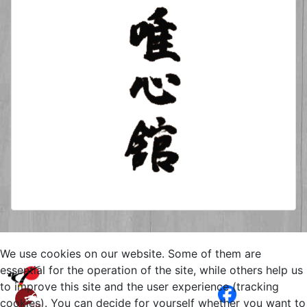
We use cookies on our website. Some of them are
Copyright © 2026 Yuishinkan
essential for the operation of the site, while others help us
Goju-Ryu Karate-Do Kamen
to improve this site and the user experience (tracking
Bergkamen. All Rights Reserved.
cookies). You can decide for yourself whether you want to
Impressum