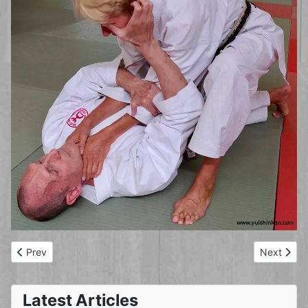
Previous article: Kyu-Prüfung 16.12.2024
Next artic
Prev
Next
Latest Articles