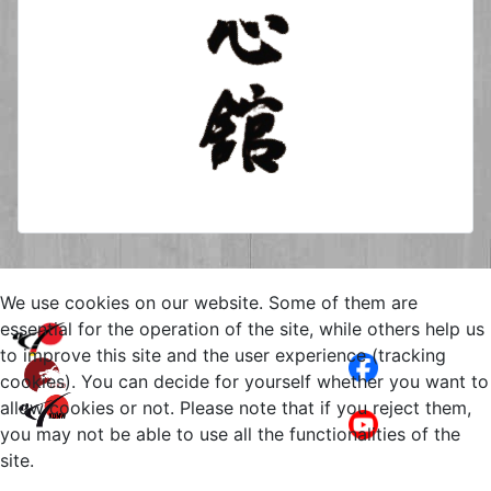
We use cookies on our website. Some of them are
Copyright © 2026 Yuishinkan
essential for the operation of the site, while others help us
Goju-Ryu Karate-Do Kamen
to improve this site and the user experience (tracking
Bergkamen. All Rights Reserved.
cookies). You can decide for yourself whether you want to
Impressum
Joomla!
is Free Software
allow cookies or not. Please note that if you reject them,
Datenschutz
released under the
GNU General
you may not be able to use all the functionalities of the
Public License.
site.