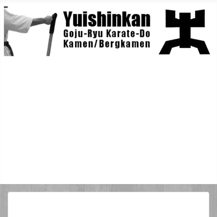
Home
Berichte
Training
Lehrgänge
Danträger
Yuishin-Originals
Mitglieder