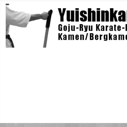
Home
Berichte
Training
Lehrgänge
Danträger
Yuishin-Originals
Mitglieder