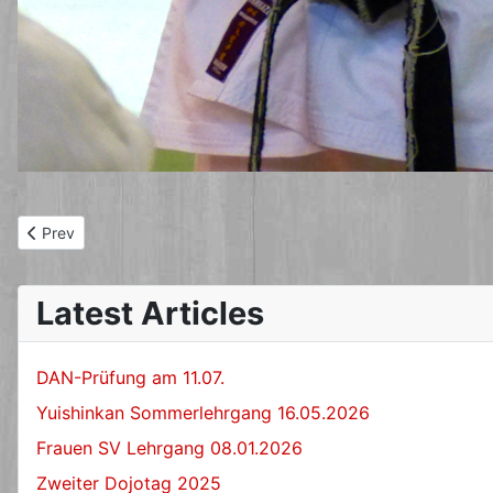
Previous article: Kata-Lehrgang am 07.10.2012 mit Fritz Nöpel 
Prev
Latest Articles
DAN-Prüfung am 11.07.
Yuishinkan Sommerlehrgang 16.05.2026
Frauen SV Lehrgang 08.01.2026
Zweiter Dojotag 2025