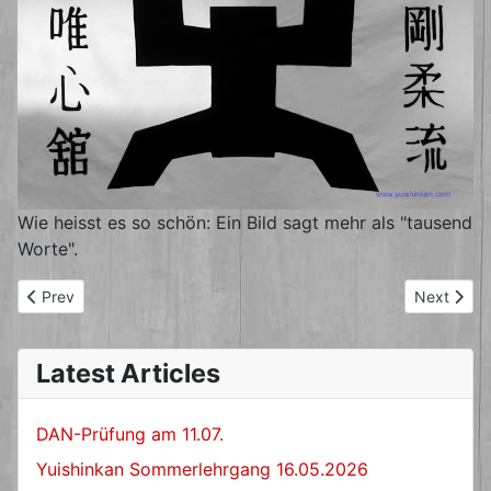
Wie heisst es so schön: Ein Bild sagt mehr als "tausend
Worte".
Previous article: Dan-Prüfung erfolgreich bestanden
Next artic
Prev
Next
Latest Articles
DAN-Prüfung am 11.07.
Yuishinkan Sommerlehrgang 16.05.2026