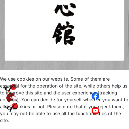
We use cookies on our website. Some of them are
Copyright © 2026 Yuishinkan
essential for the operation of the site, while others help us
Goju-Ryu Karate-Do Kamen
to improve this site and the user experience (tracking
Bergkamen. All Rights Reserved.
cookies). You can decide for yourself whether you want to
Impressum
Joomla!
is Free Software
allow cookies or not. Please note that if you reject them,
Datenschutz
released under the
GNU General
you may not be able to use all the functionalities of the
Public License.
site.