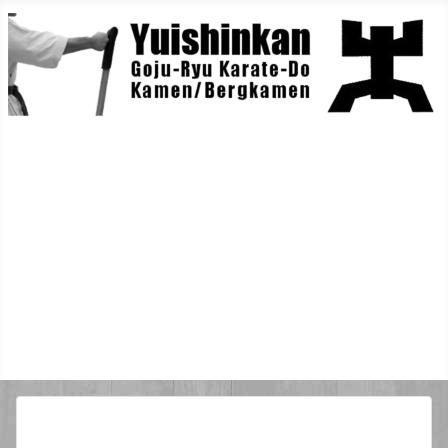
Home
Berichte
Training
Lehrgänge
Danträger
Yuishin-Originals
Mitglieder