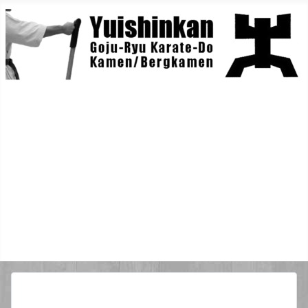
Home
Berichte
Training
Lehrgänge
Danträger
Yuishin-Originals
Mitglieder