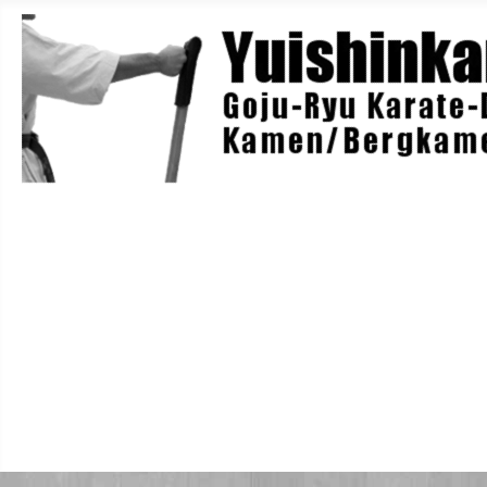
Home
Berichte
Training
Lehrgänge
Danträger
Yuishin-Originals
Mitglieder