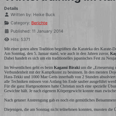
Details
Written by:
Heike Buck
Category:
Berichte
Published: 11 January 2014
Hits: 5371
Mit einer guten alten Tradition begrüßten die Karateka des Karate-
Am Sonntag, den 5. Januar stand, wie auch in den Jahren zuvor,
Ka
Dabei handelt es sich um ein traditionelles japanisches Fest zu N
Im Wesentlichen geht es beim
Kagami Biraki
um die „Erneuerung d
Verbundenheit mit der Kampfkunst zu besinnen. In den meisten Dojo
Hara-Tekki und 1000 Mae Geris innerhalb von 2 Stunden absolviert wer
alle Techniken müssen von Anfang bis Ende sauber ausgeführt wer
Für die ganz Hartgesottenen hatte Christian noch eine spezielle Üb
Gewichte hält. Je nach eigenem Körpergewicht konnte man zwische
Nach getaner Anstrengung gab es noch ein gemütliches Beisammens
Diejenigen, die am Sonntag nicht teilnehmen konnten, mussten die