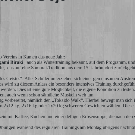
Do Vereins in Kamen das neue Jahr:
gami Biraki
, auch als Wintertraining bekannt, auf dem Programm, und
eujahr, das auf eine Samurai-Tradition aus dem 15. Jahrhundert zurü
es Geistes“. Alle Schüler unterziehen sich einer gemeinsamen Anstren
s wird zu diesem Anlass ein besonders intensives Training durchgefüh
den. Dies ist eine gute Möglichkeit, die eigene Kondition zu testen. Eh
den, auch wenn schon sämtliche Muskeln weh tun.
ung vorbereitet, nämlich den „Tokaido Walk“. Hierbei bewegt man sich 
n 2x12 kg, 2x16 kg oder 2x20 kg schweren Gewichten wählen. Diese Ü
ein mit Kaffee, Kuchen und einer deftigen Erbsensuppe, die nach den
 Übungen während des regulären Trainings am Montag übrigens nachhol