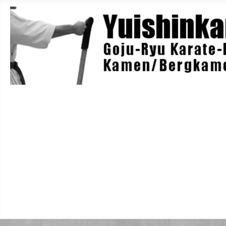
Home
Berichte
Training
Lehrgänge
Danträger
Yuishin-Originals
Mitglieder