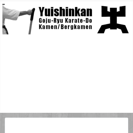
Home
Berichte
Training
Lehrgänge
Danträger
Yuishin-Originals
Mitglieder