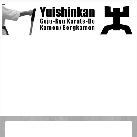
Home
Berichte
Training
Lehrgänge
Danträger
Yuishin-Originals
Mitglieder