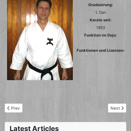
Graduierung:
1. Dan
Karate seit:
1993
Funktion im Dojo:
Funktionen und Lizenzen:
Previous article: Iris Luhle
Next articl
Prev
Next
Latest Articles