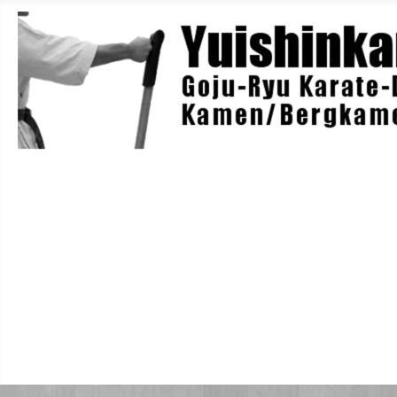
Home
Berichte
Training
Lehrgänge
Danträger
Yuishin-Originals
Mitglieder