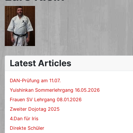
Latest Articles
DAN-Prüfung am 11.07.
Yuishinkan Sommerlehrgang 16.05.2026
Frauen SV Lehrgang 08.01.2026
Zweiter Dojotag 2025
4.Dan für Iris
Direkte Schüler