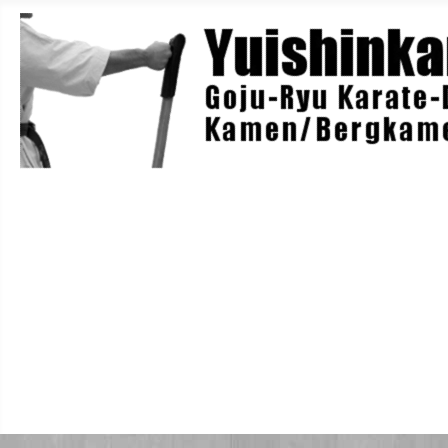
Home
Berichte
Training
Lehrgänge
Danträger
Yuishin-Originals
Mitglieder