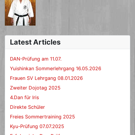
Latest Articles
DAN-Prüfung am 11.07.
Yuishinkan Sommerlehrgang 16.05.2026
Frauen SV Lehrgang 08.01.2026
Zweiter Dojotag 2025
4.Dan für Iris
Direkte Schüler
Freies Sommertraining 2025
Kyu-Prüfung 07.07.2025