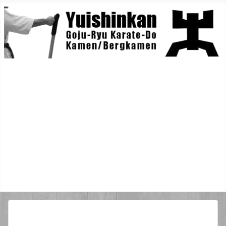
Home
Berichte
Training
Lehrgänge
Danträger
Yuishin-Originals
Mitglieder