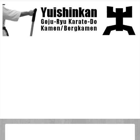
Home
Berichte
Training
Lehrgänge
Danträger
Yuishin-Originals
Mitglieder