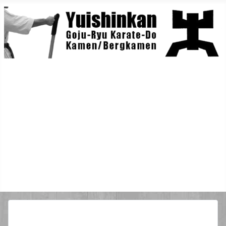
Home
Berichte
Training
Lehrgänge
Danträger
Yuishin-Originals
Mitglieder