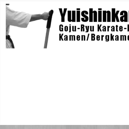
Home
Berichte
Training
Lehrgänge
Danträger
Yuishin-Originals
Mitglieder